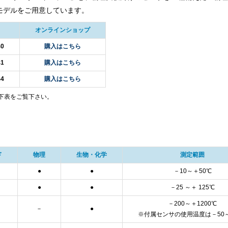
モデルをご用意しています。
オンラインショップ
40
購入はこちら
41
購入はこちら
44
購入はこちら
下表をご覧下さい。
ド
物理
生物・化学
測定範囲
●
●
－10～＋50℃
●
●
－25 ～＋ 125℃
－200～＋1200℃
－
●
※付属センサの使用温度は－50～