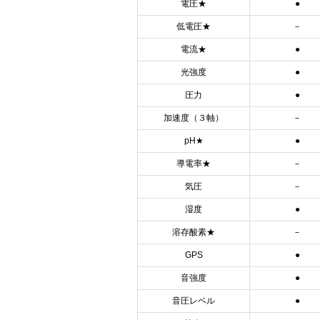
電圧★
●
低電圧★
－
電流★
●
光強度
●
圧力
●
加速度（３軸）
－
pH★
●
導電率★
－
気圧
－
湿度
●
溶存酸素★
－
GPS
●
音強度
●
音圧レベル
●