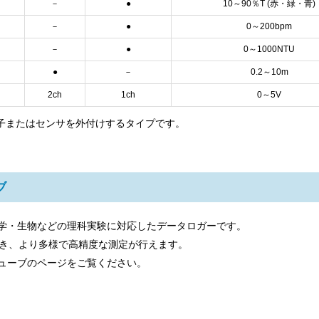
－
●
10～90％T (赤・緑・青)
－
●
0～200bpm
－
●
0～1000NTU
●
－
0.2～10m
2ch
1ch
0～5V
端子またはセンサを外付けするタイプです。
ブ
学・生物などの理科実験に対応したデータロガーです。
でき、より多様で高精度な測定が行えます。
ューブのページをご覧ください。