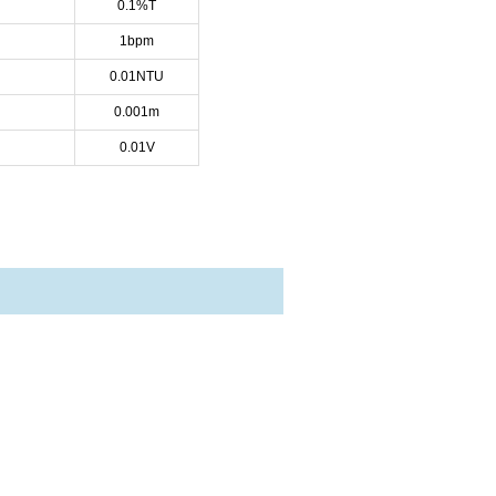
0.1%T
1bpm
0.01NTU
0.001m
0.01V