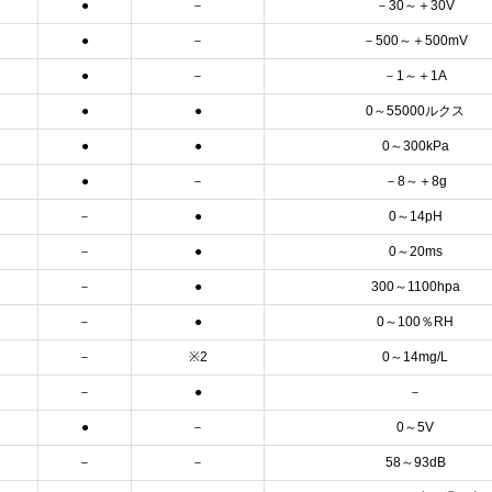
●
－
－30～＋30V
●
－
－500～＋500mV
●
－
－1～＋1A
●
●
0～55000ルクス
●
●
0～300kPa
●
－
－8～＋8g
－
●
0～14pH
－
●
0～20ms
－
●
300～1100hpa
－
●
0～100％RH
－
※2
0～14mg/L
－
●
－
●
－
0～5V
－
－
58～93dB