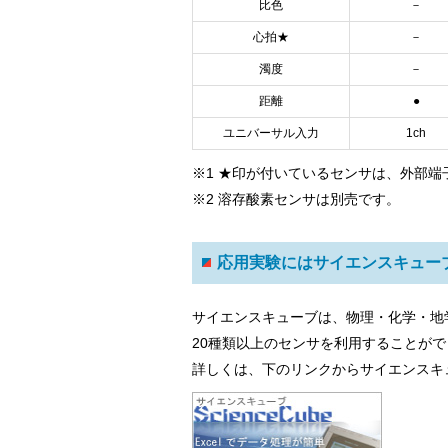
比色
－
心拍★
－
濁度
－
距離
●
ユニバーサル入力
1ch
※1 ★印が付いているセンサは、外部
※2 溶存酸素センサは別売です。
応用実験にはサイエンスキュー
サイエンスキューブは、物理・化学・地
20種類以上のセンサを利用することが
詳しくは、下のリンクからサイエンスキ