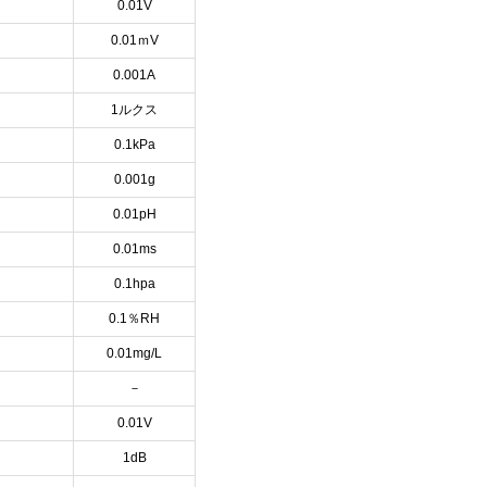
0.01V
0.01ｍV
0.001A
1ルクス
0.1kPa
0.001g
0.01pH
0.01ms
0.1hpa
0.1％RH
0.01mg/L
－
0.01V
1dB